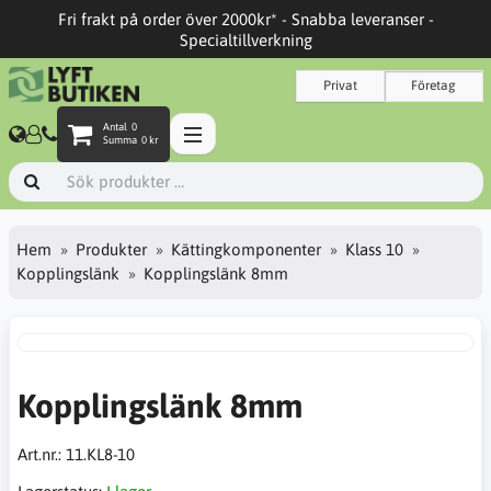
Fri frakt på order över 2000kr* - Snabba leveranser -
Specialtillverkning
Privat
Företag
Antal
0
Summa
0 kr
Hem
Produkter
Kättingkomponenter
Klass 10
Kopplingslänk
Kopplingslänk 8mm
Kopplingslänk 8mm
Art.nr.:
11.KL8-10