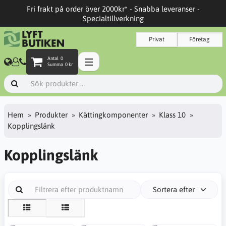
Fri frakt på order över 2000kr* - Snabba leveranser -
Specialtillverkning
Privat
Företag
Antal
0
Summa
0 kr
Hem
Produkter
Kättingkomponenter
Klass 10
Kopplingslänk
Kopplingslänk
Sortera efter