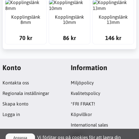
Kopplingslänk
Kopplingslänk
Kopplingslänk
8mm
10mm
13mm
70 kr
86 kr
146 kr
Konto
Information
Kontakta oss
Miljöpolicy
Regionala inställningar
Kvalitetspolicy
Skapa konto
*FRI FRAKT!
Logga in
Köpvillkor
International sales
GDPR
Vi förlitar oss på cookies för att lagra din
Anpassa