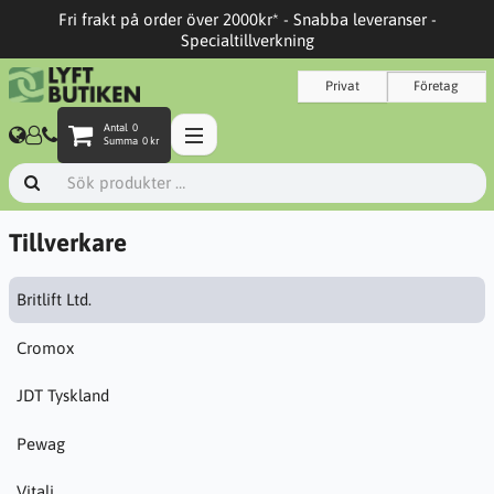
Fri frakt på order över 2000kr* - Snabba leveranser -
Specialtillverkning
Privat
Företag
Antal
0
Summa
0 kr
Tillverkare
Britlift Ltd.
Cromox
JDT Tyskland
Pewag
Vitali