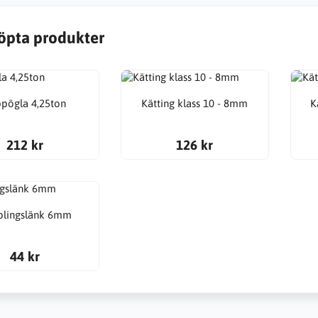
öpta produkter
pögla 4,25ton
Kätting klass 10 - 8mm
K
212 kr
126 kr
lingslänk 6mm
44 kr