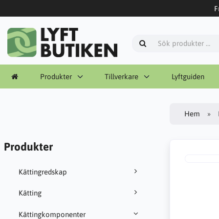
F
Produkter
Tillverkare
Lyftguiden
Hem
Produkter
Kättingredskap
Kätting
Kättingkomponenter