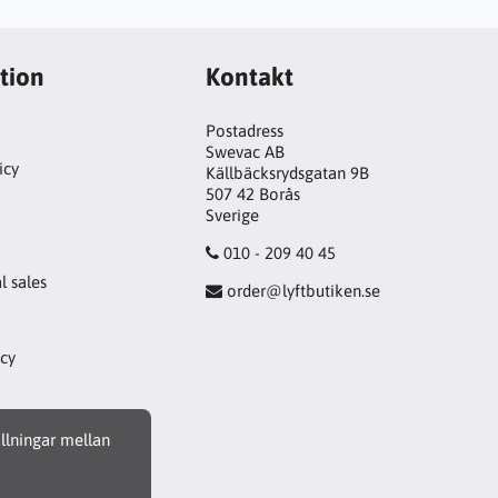
tion
Kontakt
Postadress
Swevac AB
icy
Källbäcksrydsgatan 9B
507 42 Borås
!
Sverige
010 - 209 40 45
l sales
order@lyftbutiken.se
icy
ällningar mellan