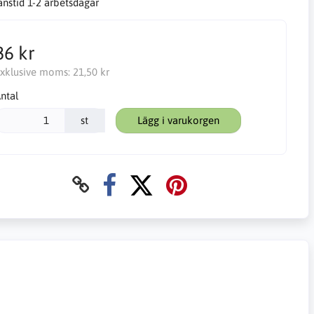
anstid 1-2 arbetsdagar
86 kr
xklusive moms:
21,50 kr
ntal
st
Lägg i varukorgen