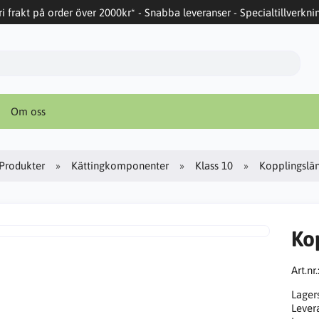
ri frakt på order över 2000kr* - Snabba leveranser - Specialtillverkni
Om oss
Produkter
Kättingkomponenter
Klass 10
Kopplingslä
Ko
Art.nr.
Lager
Lever