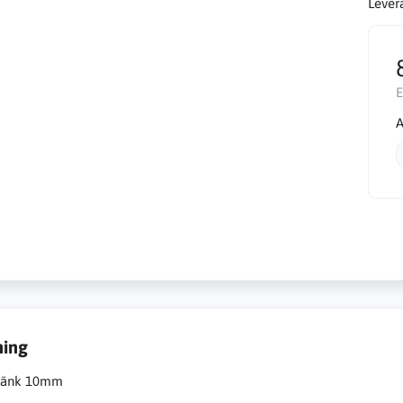
Lever
E
A
ning
slänk 10mm