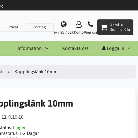
ng
Antal
0
Privat
Företag
Summa
0 kr
sv / SE / SEK
Konto
Ring oss
Information
Kontakta oss
Logga in
nk
Kopplingslänk 10mm
pplingslänk 10mm
:
11.KL10-10
status:
I lager
ansstatus:
1-2 Dagar