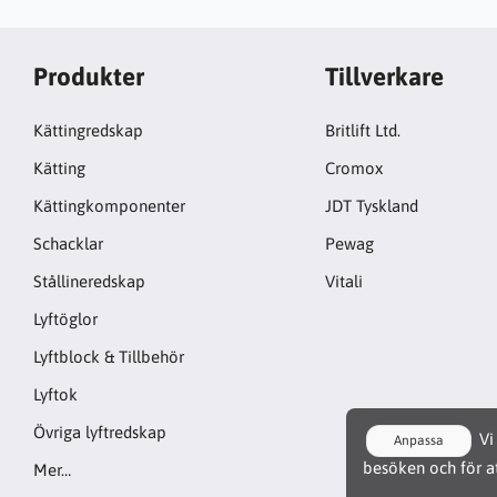
Produkter
Tillverkare
Kättingredskap
Britlift Ltd.
Kätting
Cromox
Kättingkomponenter
JDT Tyskland
Schacklar
Pewag
Stållineredskap
Vitali
Lyftöglor
Lyftblock & Tillbehör
Lyftok
Övriga lyftredskap
Vi 
Anpassa
besöken och för at
Mer…