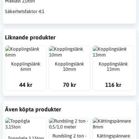
Maxlast 2,0ton
Säkerhetsfaktor 4:1
Liknande produkter
Kopplingslänk
Kopplingslänk
Kopplingslänk
6mm
10mm
13mm
44 kr
70 kr
116 kr
Även köpta produkter
Rundsling 2 ton -
Kättingspännare
Toppögla 3,15ton