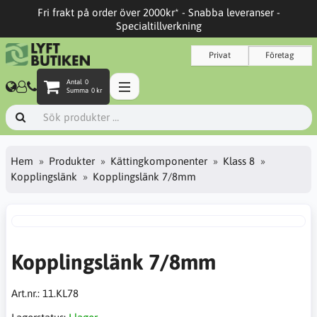
Fri frakt på order över 2000kr* - Snabba leveranser -
Specialtillverkning
Privat
Företag
Antal
0
Summa
0 kr
Hem
Produkter
Kättingkomponenter
Klass 8
Kopplingslänk
Kopplingslänk 7/8mm
Kopplingslänk 7/8mm
Art.nr.:
11.KL78