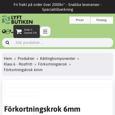
Fri frakt på order över 2000kr* - Snabba leveranser -
Specialtillverkning
Privat
Företag
Antal
0
Summa
0 kr
Hem
Produkter
Kättingkomponenter
Klass 6 - Rostfritt
Förkortningskrok
Förkortningskrok 6mm
Förkortningskrok 6mm