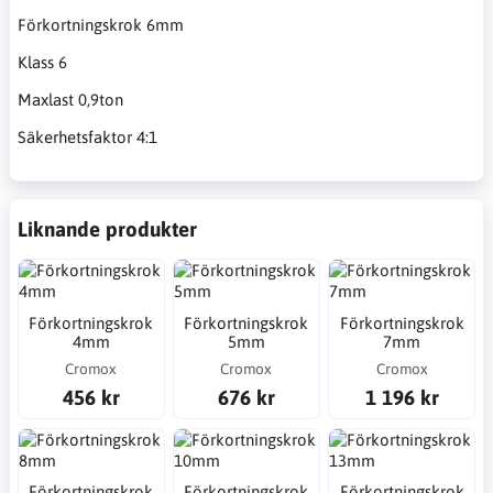
Förkortningskrok 6mm
Klass 6
Maxlast 0,9ton
Säkerhetsfaktor 4:1
Liknande produkter
Förkortningskrok
Förkortningskrok
Förkortningskrok
4mm
5mm
7mm
Cromox
Cromox
Cromox
456 kr
676 kr
1 196 kr
Förkortningskrok
Förkortningskrok
Förkortningskrok