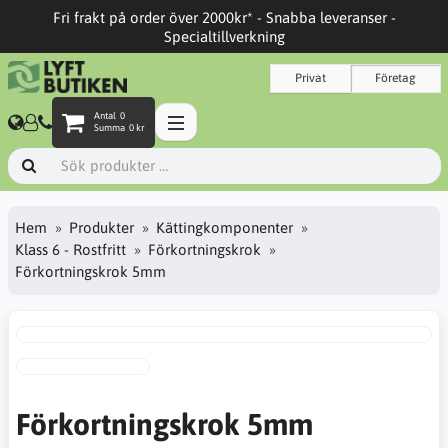
Fri frakt på order över 2000kr* - Snabba leveranser -
Specialtillverkning
Privat
Företag
Antal
0
Summa
0 kr
Hem
Produkter
Kättingkomponenter
Klass 6 - Rostfritt
Förkortningskrok
Förkortningskrok 5mm
Förkortningskrok 5mm