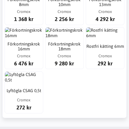
8mm
10mm
13mm
Cromox
Cromox
Cromox
1 368 kr
2 256 kr
4 292 kr
Förkortningskrok
Förkortningskrok
Rostfri kätting 6mm
16mm
18mm
Cromox
Cromox
Cromox
6 476 kr
9 280 kr
292 kr
Lyftögla CSAG 0,5t
Cromox
272 kr