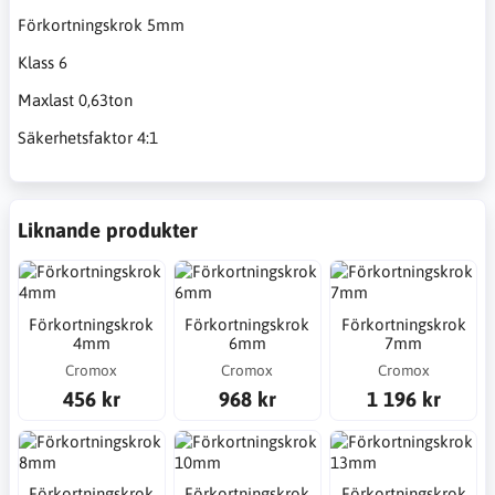
Förkortningskrok 5mm
Klass 6
Maxlast 0,63ton
Säkerhetsfaktor 4:1
Liknande produkter
Förkortningskrok
Förkortningskrok
Förkortningskrok
4mm
6mm
7mm
Cromox
Cromox
Cromox
456 kr
968 kr
1 196 kr
Förkortningskrok
Förkortningskrok
Förkortningskrok