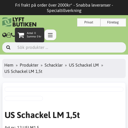
Fri frakt på order över 2000kr* - Snabba leveranser -
Specialtillverkning
Privat
Företag
Antal
0
Summa
0 kr
Hem
Produkter
Schacklar
US Schackel LM
US Schackel LM 1,5t
US Schackel LM 1,5t
Art.nr.:
12.USLM1,5