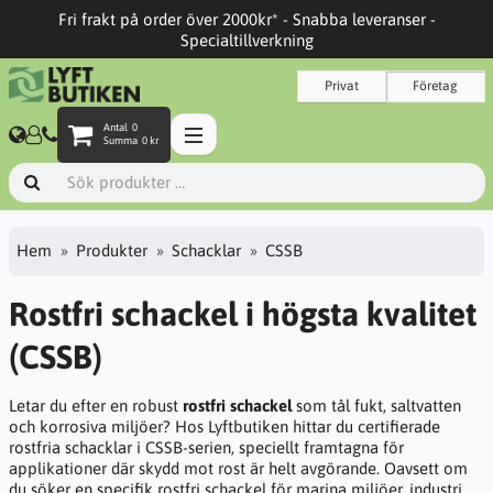
Fri frakt på order över 2000kr* - Snabba leveranser -
Specialtillverkning
Privat
Företag
Antal
0
Summa
0 kr
Hem
Produkter
Schacklar
CSSB
Rostfri schackel i högsta kvalitet
(CSSB)
Letar du efter en robust
rostfri schackel
som tål fukt, saltvatten
och korrosiva miljöer? Hos Lyftbutiken hittar du certifierade
rostfria schacklar i CSSB-serien, speciellt framtagna för
applikationer där skydd mot rost är helt avgörande. Oavsett om
du söker en specifik rostfri schackel för marina miljöer, industri