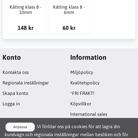
Kätting klass 8 -
Kätting klass 8 -
10mm
6mm
148 kr
60 kr
Konto
Information
Kontakta oss
Miljöpolicy
Regionala inställningar
Kvalitetspolicy
Skapa konto
*FRI FRAKT!
Logga in
Köpvillkor
International sales
GDPR
Vi förlitar oss på cookies för att lagra din
Anpassa
kundvagn och regionala inställningar mellan besöken och för
Cookie-policy