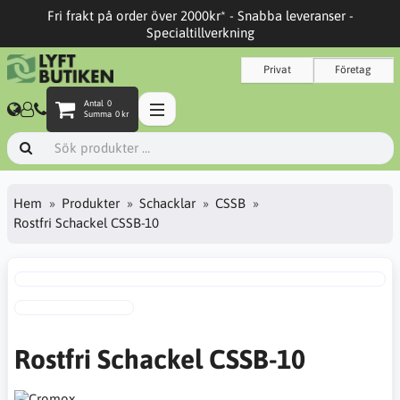
Fri frakt på order över 2000kr* - Snabba leveranser -
Specialtillverkning
Privat
Företag
Antal
0
Summa
0 kr
Hem
Produkter
Schacklar
CSSB
Rostfri Schackel CSSB-10
Rostfri Schackel CSSB-10