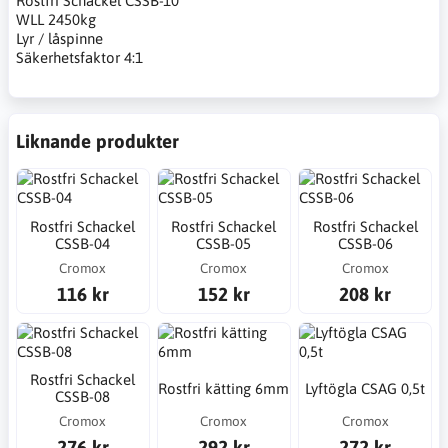
Rostfri Schackel CSSB-10
WLL 2450kg
Lyr / låspinne
Säkerhetsfaktor 4:1
Liknande produkter
Rostfri Schackel
Rostfri Schackel
Rostfri Schackel
CSSB-04
CSSB-05
CSSB-06
Cromox
Cromox
Cromox
116 kr
152 kr
208 kr
Rostfri Schackel
Rostfri kätting 6mm
Lyftögla CSAG 0,5t
CSSB-08
Cromox
Cromox
Cromox
276 kr
292 kr
272 kr