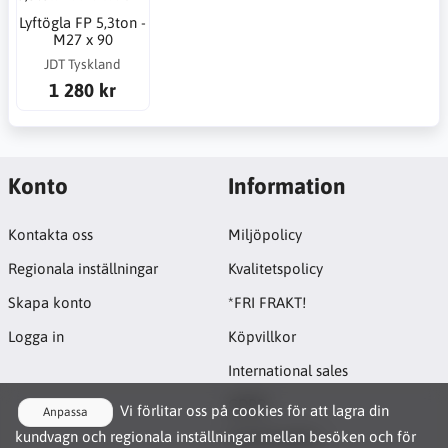
Lyftögla FP 5,3ton -
M27 x 90
JDT Tyskland
1 280 kr
Konto
Information
Kontakta oss
Miljöpolicy
Regionala inställningar
Kvalitetspolicy
Skapa konto
*FRI FRAKT!
Logga in
Köpvillkor
International sales
GDPR
Vi förlitar oss på cookies för att lagra din
Anpassa
kundvagn och regionala inställningar mellan besöken och för
Cookie-policy