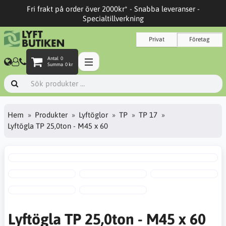
Fri frakt på order över 2000kr* - Snabba leveranser -
Specialtillverkning
Privat
Företag
Antal
0
Summa
0 kr
Hem
Produkter
Lyftöglor
TP
TP 17
Lyftögla TP 25,0ton - M45 x 60
Lyftögla TP 25,0ton - M45 x 60