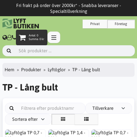
Fri frakt på order över 2000kr* - Snabba leveranser -
Specialtillverkning
Privat
Företag
Antal
0
Summa
0 kr
Hem
Produkter
Lyftöglor
TP - Lång bult
TP - Lång bult
Tillverkare
Sortera efter