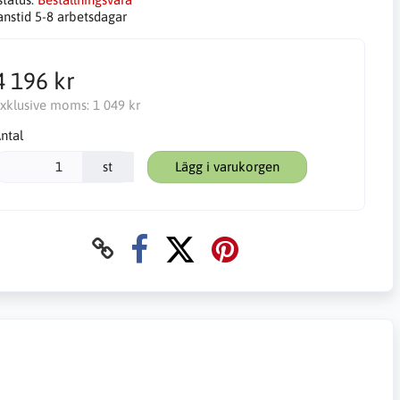
anstid 5-8 arbetsdagar
4 196 kr
xklusive moms:
1 049 kr
ntal
st
Lägg i varukorgen