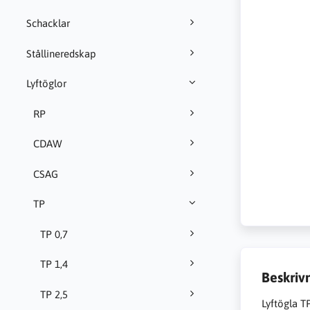
Schacklar
Stållineredskap
Lyftöglor
RP
CDAW
CSAG
TP
TP 0,7
TP 1,4
Beskriv
TP 2,5
Lyftögla T