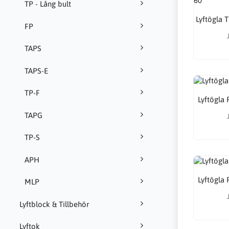
TP - Lång bult
Lyftögla 
FP
TAPS
TAPS-E
TP-F
Lyftögla 
TAPG
TP-S
APH
Lyftögla 
MLP
Lyftblock & Tillbehör
Lyftok