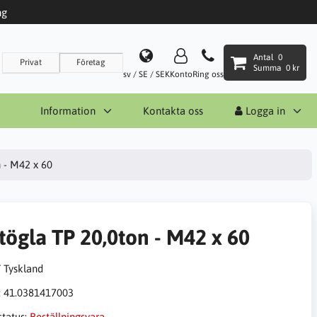
ng
Antal
0
Privat
Företag
Summa
0 kr
sv / SE / SEK
Konto
Ring oss
Information
Kontakta oss
Logga in
n - M42 x 60
ftögla TP 20,0ton - M42 x 60
:
41.0381417003
status:
Beställningsvara