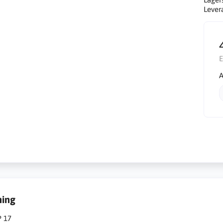
Lever
E
A
ning
P 17