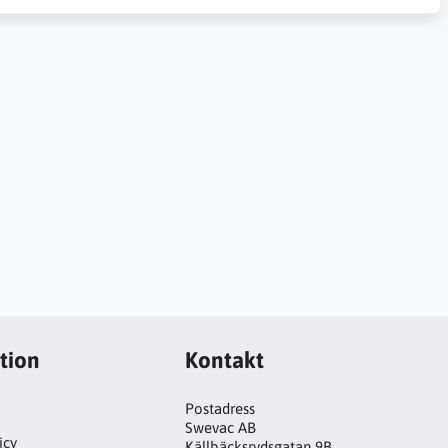
tion
Kontakt
Postadress
Swevac AB
icy
Källbäcksrydsgatan 9B