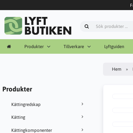
F
Produkter
Tillverkare
Lyftguiden
Hem
Produkter
Kättingredskap
Kätting
Kättingkomponenter