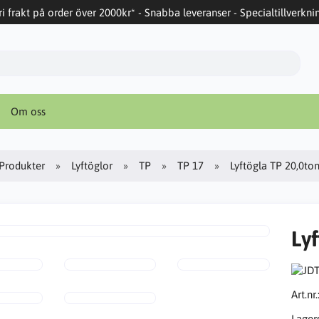
ri frakt på order över 2000kr* - Snabba leveranser - Specialtillverkni
Om oss
Produkter
Lyftöglor
TP
TP 17
Lyftögla TP 20,0to
Ly
Art.nr.
Lager