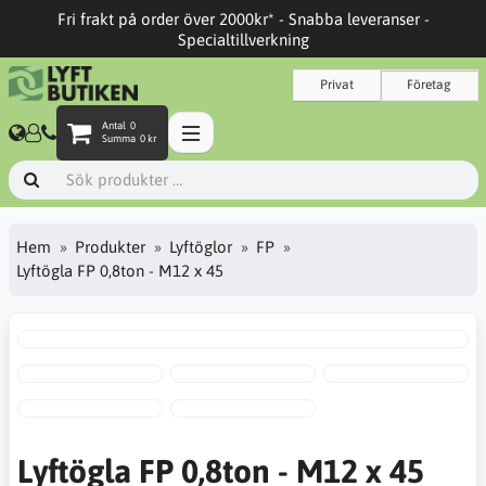
Fri frakt på order över 2000kr* - Snabba leveranser -
Specialtillverkning
Privat
Företag
Antal
0
Summa
0 kr
Hem
Produkter
Lyftöglor
FP
Lyftögla FP 0,8ton - M12 x 45
Lyftögla FP 0,8ton - M12 x 45