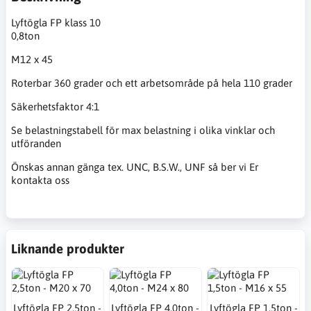
Lyftögla FP klass 10
0,8ton
M12 x 45
Roterbar 360 grader och ett arbetsområde på hela 110 grader
Säkerhetsfaktor 4:1
Se belastningstabell för max belastning i olika vinklar och
utföranden
Önskas annan gänga tex. UNC, B.S.W., UNF så ber vi Er
kontakta oss
Liknande produkter
Lyftögla FP 2,5ton -
Lyftögla FP 4,0ton -
Lyftögla FP 1,5ton -