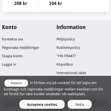
208 kr
104 kr
Konto
Information
Kontakta oss
Miljöpolicy
Regionala inställningar
Kvalitetspolicy
Skapa konto
*FRI FRAKT!
Logga in
Köpvillkor
International sales
GDPR
Vi förlitar oss på cookies för att lagra din
Anpassa
kundvagn och regionala inställningar mellan besöken och för
Cookie-policy
att förstå hur våra kunder använder vår webbplats.
Funktionscookies
Copyright © 2026 Lyftbutiken. All rights reserved · Powered by
Acceptera cookies
Neka
Dessa cookies möjliggör grundläggande interaktion
LiteCart®