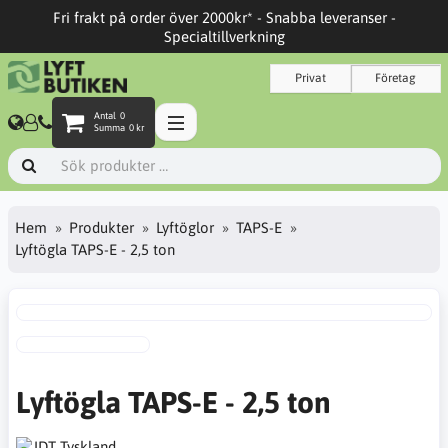
Fri frakt på order över 2000kr* - Snabba leveranser -
Specialtillverkning
Privat
Företag
Antal
0
Summa
0 kr
Hem
Produkter
Lyftöglor
TAPS-E
Lyftögla TAPS-E - 2,5 ton
Lyftögla TAPS-E - 2,5 ton