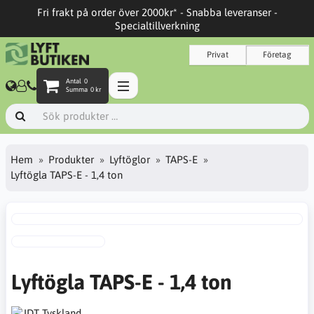
Fri frakt på order över 2000kr* - Snabba leveranser -
Specialtillverkning
Privat
Företag
Antal
0
Summa
0 kr
Hem
Produkter
Lyftöglor
TAPS-E
Lyftögla TAPS-E - 1,4 ton
Lyftögla TAPS-E - 1,4 ton