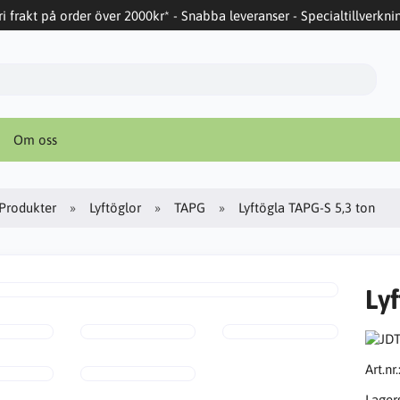
ri frakt på order över 2000kr* - Snabba leveranser - Specialtillverkni
Om oss
Produkter
Lyftöglor
TAPG
Lyftögla TAPG-S 5,3 ton
Ly
Art.nr.
Lager