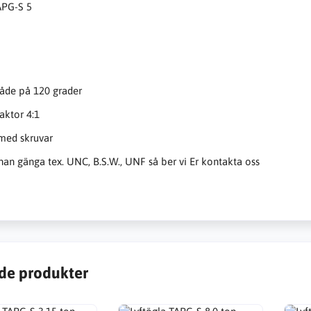
APG-S 5
åde på 120 grader
aktor 4:1
med skruvar
an gänga tex. UNC, B.S.W., UNF så ber vi Er kontakta oss
de produkter