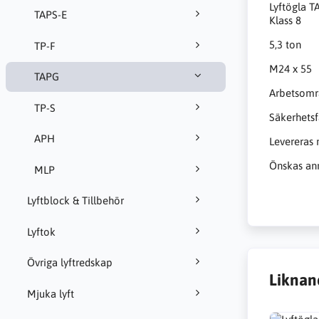
Lyftögla T
TAPS-E
Klass 8
5,3 ton
TP-F
M24 x 55
TAPG
Arbetsomr
TP-S
Säkerhetsf
APH
Levereras 
Önskas ann
MLP
Lyftblock & Tillbehör
Lyftok
Övriga lyftredskap
Liknan
Mjuka lyft