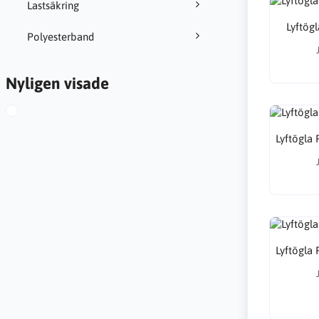
Lastsäkring
Lyftög
Polyesterband
Nyligen visade
Lyftögla 
Lyftögla 