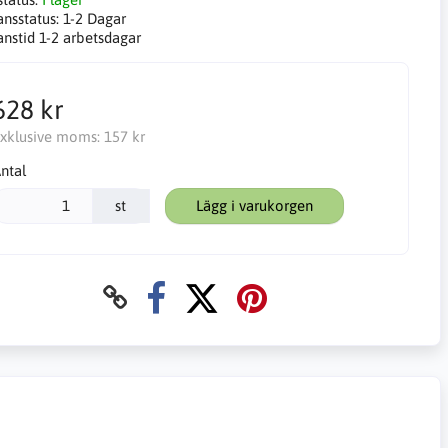
ansstatus:
1-2 Dagar
anstid 1-2 arbetsdagar
628 kr
xklusive moms:
157 kr
ntal
st
Lägg i varukorgen