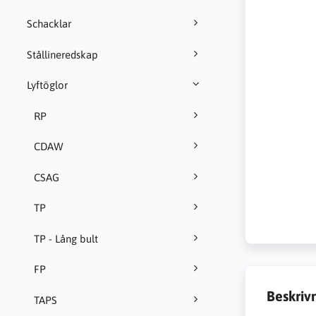
Schacklar
Stållineredskap
Lyftöglor
RP
CDAW
CSAG
TP
TP - Lång bult
FP
Beskriv
TAPS