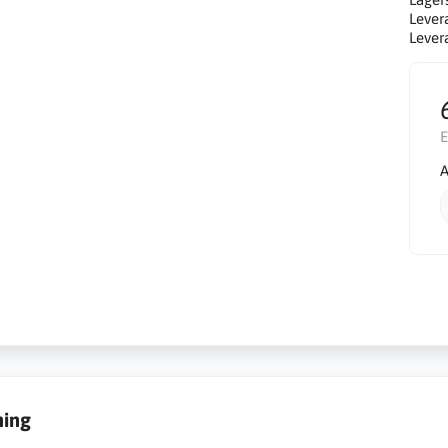
Lever
Lever
E
A
ning