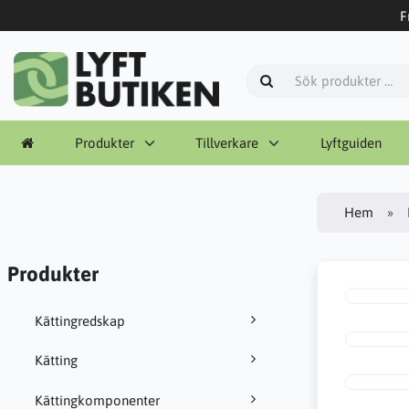
F
Produkter
Tillverkare
Lyftguiden
Hem
Produkter
Kättingredskap
Kätting
Kättingkomponenter