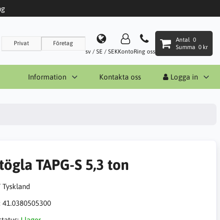
ng
Antal
0
Privat
Företag
Summa
0 kr
sv / SE / SEK
Konto
Ring oss
Information
Kontakta oss
Logga in
ftögla TAPG-S 5,3 ton
:
41.0380505300
status:
I lager