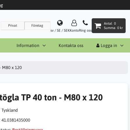
ng
Antal
0
Privat
Företag
Summa
0 kr
sv / SE / SEK
Konto
Ring oss
Information
Kontakta oss
Logga in
 - M80 x 120
ftögla TP 40 ton - M80 x 120
:
41.0381435000
status:
Beställningsvara