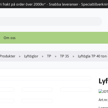
ri frakt på order över 2000kr* - Snabba leveranser - Specialtillverkni
Om oss
Produkter
Lyftöglor
TP
TP 35
Lyftögla TP 40 ton
Ly
Art.nr.
Lager