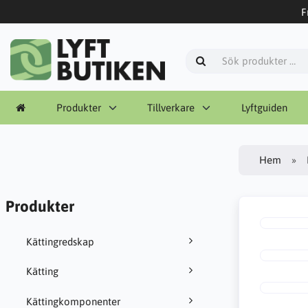
F
Produkter
Tillverkare
Lyftguiden
Hem
Produkter
Kättingredskap
Kätting
Kättingkomponenter