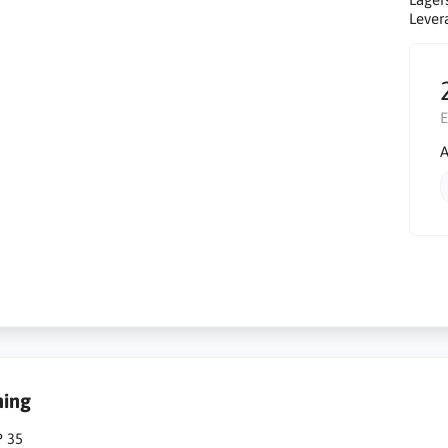
Lever
E
A
ning
P 35