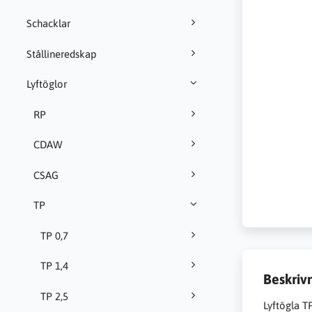
Schacklar
Stållineredskap
Lyftöglor
RP
CDAW
CSAG
TP
TP 0,7
TP 1,4
Beskriv
TP 2,5
Lyftögla T