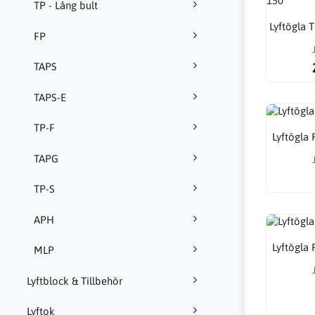
TP - Lång bult
Lyftögla 
FP
TAPS
TAPS-E
TP-F
Lyftögla 
TAPG
TP-S
APH
Lyftögla 
MLP
Lyftblock & Tillbehör
Lyftok