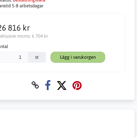
anstid 5-8 arbetsdagar
26 816 kr
xklusive moms:
6 704 kr
ntal
st
Lägg i varukorgen