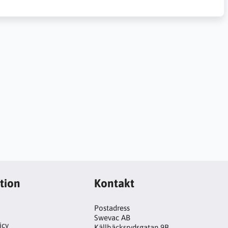
tion
Kontakt
Postadress
Swevac AB
icy
Källbäcksrydsgatan 9B