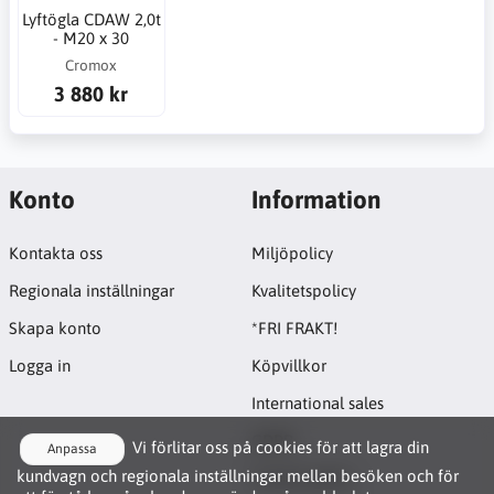
Lyftögla CDAW 2,0t
- M20 x 30
Cromox
3 880 kr
Konto
Information
Kontakta oss
Miljöpolicy
Regionala inställningar
Kvalitetspolicy
Skapa konto
*FRI FRAKT!
Logga in
Köpvillkor
International sales
GDPR
Vi förlitar oss på cookies för att lagra din
Anpassa
kundvagn och regionala inställningar mellan besöken och för
Cookie-policy