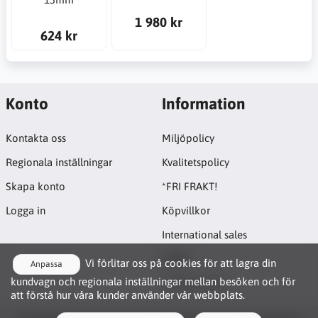
1 980 kr
624 kr
Konto
Information
Kontakta oss
Miljöpolicy
Regionala inställningar
Kvalitetspolicy
Skapa konto
*FRI FRAKT!
Logga in
Köpvillkor
International sales
GDPR
Vi förlitar oss på cookies för att lagra din
Anpassa
kundvagn och regionala inställningar mellan besöken och för
Cookie-policy
att förstå hur våra kunder använder vår webbplats.