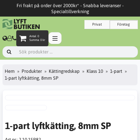
Fri frakt på order över 2000kr* - Snabba leveranser -
Specialtillverkning
Privat
Företag
Antal
0
Summa
0 kr
Hem
Produkter
Kättingredskap
Klass 10
1-part
1-part lyftkätting, 8mm SP
1-part lyftkätting, 8mm SP
Art.nr.:
2.10.1SP82