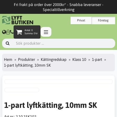
Fri frakt på order över 2000kr* - Snabba leveranser -
Specialtillverkning
Privat
Företag
Antal
0
Summa
0 kr
Hem
Produkter
Kättingredskap
Klass 10
1-part
1-part lyftkätting, 10mm SK
1-part lyftkätting, 10mm SK
Art.nr.:
2.10.1SK102