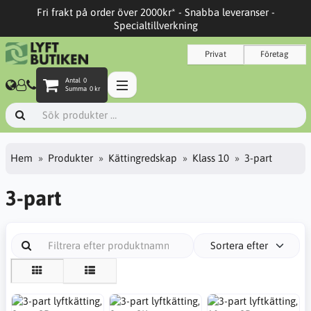
Fri frakt på order över 2000kr* - Snabba leveranser -
Specialtillverkning
Privat
Företag
Antal
0
Summa
0 kr
Hem
Produkter
Kättingredskap
Klass 10
3-part
3-part
Sortera efter