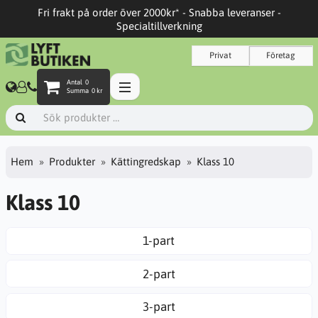
Fri frakt på order över 2000kr* - Snabba leveranser -
Specialtillverkning
Privat
Företag
Antal
0
Summa
0 kr
Hem
Produkter
Kättingredskap
Klass 10
Klass 10
1-part
2-part
3-part