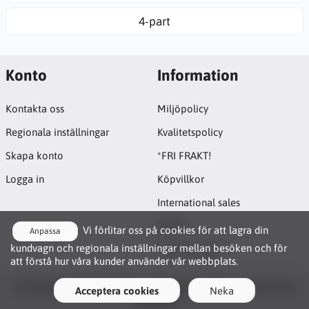
4-part
Konto
Information
Kontakta oss
Miljöpolicy
Regionala inställningar
Kvalitetspolicy
Skapa konto
*FRI FRAKT!
Logga in
Köpvillkor
International sales
GDPR
Vi förlitar oss på cookies för att lagra din
Anpassa
kundvagn och regionala inställningar mellan besöken och för
Cookie-policy
att förstå hur våra kunder använder vår webbplats.
Funktionscookies
Copyright © 2026 Lyftbutiken. All rights reserved · Powered by
Acceptera cookies
Neka
Dessa cookies möjliggör grundläggande interaktion
LiteCart®