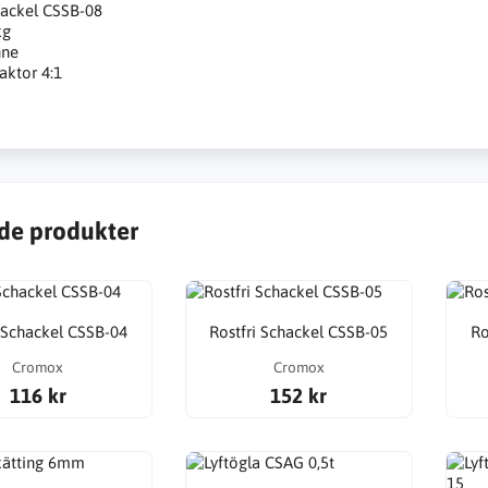
hackel CSSB-08
kg
nne
aktor 4:1
de produkter
i Schackel CSSB-04
Rostfri Schackel CSSB-05
Ro
Cromox
Cromox
116 kr
152 kr