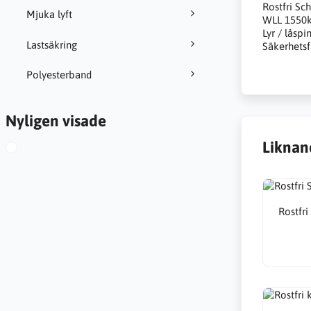
Rostfri Sc
Mjuka lyft
WLL 1550
Lyr / låspi
Lastsäkring
Säkerhetsf
Polyesterband
Nyligen visade
Liknan
Rostfr