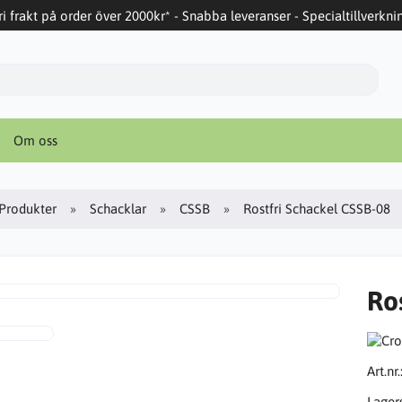
ri frakt på order över 2000kr* - Snabba leveranser - Specialtillverkni
Om oss
Produkter
Schacklar
CSSB
Rostfri Schackel CSSB-08
Ro
Art.nr.
Lager