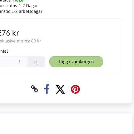
ansstatus:
1-2 Dagar
anstid 1-2 arbetsdagar
276 kr
xklusive moms:
69 kr
ntal
st
Lägg i varukorgen