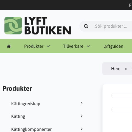
F
Produkter
Tillverkare
Lyftguiden
Hem
Produkter
Kättingredskap
Kätting
Kättingkomponenter