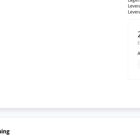
Lever
Lever
E
A
ning