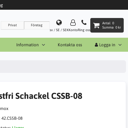
ng
Antal
0
Privat
Företag
Summa
0 kr
sv / SE / SEK
Konto
Ring oss
Information
Kontakta oss
Logga in
stfri Schackel CSSB-08
:
42.CSSB-08
status:
I lager