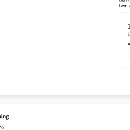
Lever
E
A
ning
P-S