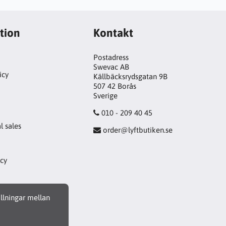
tion
Kontakt
Postadress
Swevac AB
icy
Källbäcksrydsgatan 9B
507 42 Borås
!
Sverige
010 - 209 40 45
l sales
order@lyftbutiken.se
icy
ällningar mellan