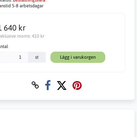
anstid 5-8 arbetsdagar
1 640 kr
xklusive moms:
410 kr
ntal
st
Lägg i varukorgen