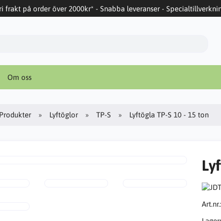
ri frakt på order över 2000kr* - Snabba leveranser - Specialtillverkni
Om oss
Produkter
Lyftöglor
TP-S
Lyftögla TP-S 10 - 15 ton
Lyf
Art.nr.
Lager