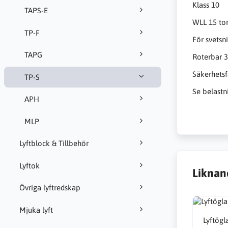
Klass 10
TAPS-E
WLL 15 to
TP-F
För svetsn
TAPG
Roterbar 3
Säkerhetsf
TP-S
Se belastn
APH
MLP
Lyftblock & Tillbehör
Lyftok
Liknan
Övriga lyftredskap
Mjuka lyft
Lyftögl