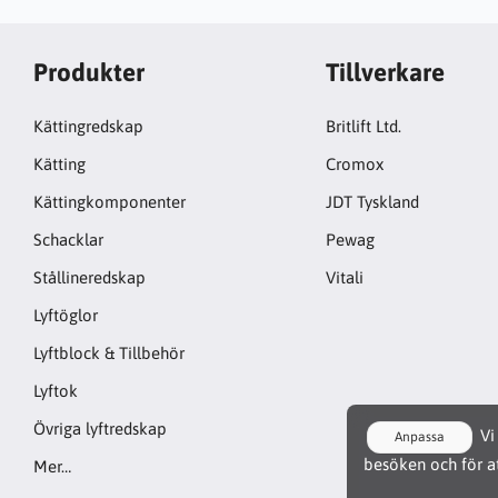
Produkter
Tillverkare
Kättingredskap
Britlift Ltd.
Kätting
Cromox
Kättingkomponenter
JDT Tyskland
Schacklar
Pewag
Stållineredskap
Vitali
Lyftöglor
Lyftblock & Tillbehör
Lyftok
Övriga lyftredskap
Vi 
Anpassa
besöken och för at
Mer…