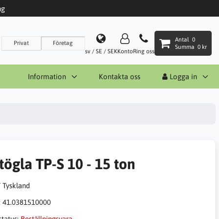
ng
Antal
0
Privat
Företag
Summa
0 kr
sv / SE / SEK
Konto
Ring oss
Information
Kontakta oss
Logga in
tögla TP-S 10 - 15 ton
:
41.0381510000
status:
Beställningsvara