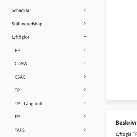
Schacklar
Stållineredskap
Lyftöglor
RP
CDAW
CSAG
TP
TP - Lång bult
FP
Beskriv
TAPS
Lyftögla T