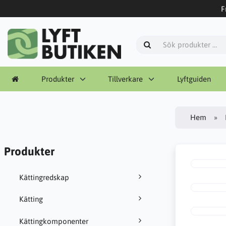
F
Produkter
Tillverkare
Lyftguiden
Hem
Produkter
Kättingredskap
Kätting
Kättingkomponenter