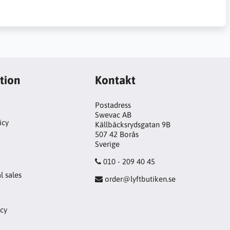
tion
Kontakt
Postadress
Swevac AB
icy
Källbäcksrydsgatan 9B
507 42 Borås
!
Sverige
010 - 209 40 45
l sales
order@lyftbutiken.se
icy