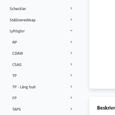
Schacklar
Stållineredskap
Lyftöglor
RP
CDAW
CSAG
TP
TP - Lång bult
FP
Beskriv
TAPS