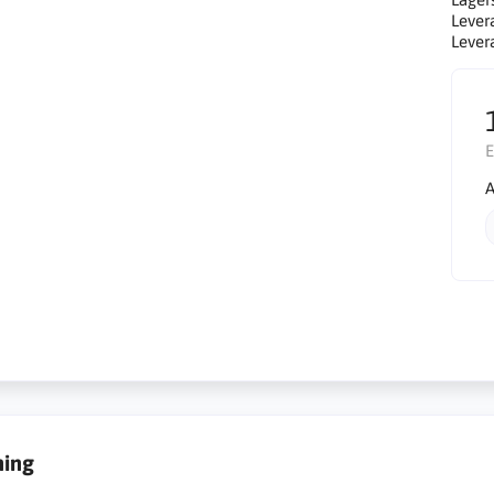
Lever
Lever
E
A
ning