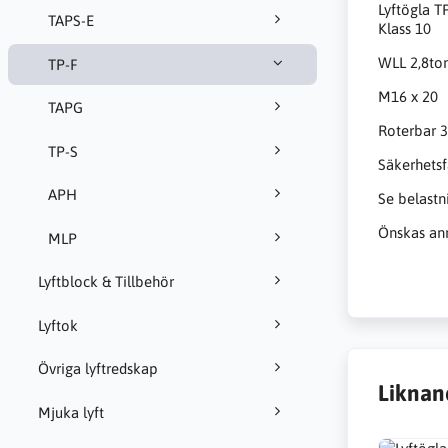
Lyftögla T
TAPS-E
Klass 10
WLL 2,8to
TP-F
M16 x 20
TAPG
Roterbar 3
TP-S
Säkerhetsf
APH
Se belastn
Önskas ann
MLP
Lyftblock & Tillbehör
Lyftok
Övriga lyftredskap
Liknan
Mjuka lyft