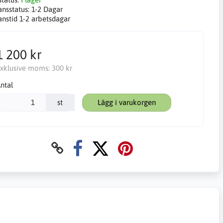
ansstatus:
1-2 Dagar
anstid 1-2 arbetsdagar
1 200 kr
xklusive moms:
300 kr
ntal
st
Lägg i varukorgen