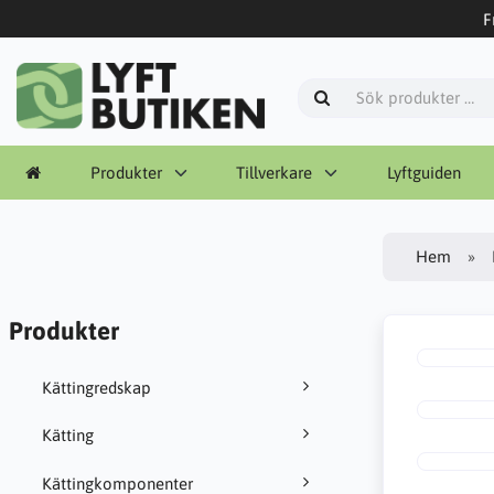
F
Produkter
Tillverkare
Lyftguiden
Hem
Produkter
Kättingredskap
Kätting
Kättingkomponenter