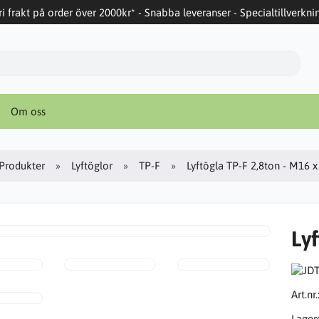
ri frakt på order över 2000kr* - Snabba leveranser - Specialtillverkni
Om oss
Produkter
Lyftöglor
TP-F
Lyftögla TP-F 2,8ton - M16 x
Lyf
Art.nr.
Lager