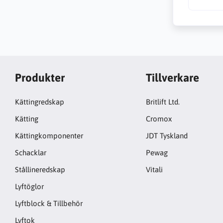
Produkter
Tillverkare
Kättingredskap
Britlift Ltd.
Kätting
Cromox
Kättingkomponenter
JDT Tyskland
Schacklar
Pewag
Stållineredskap
Vitali
Lyftöglor
Lyftblock & Tillbehör
Lyftok