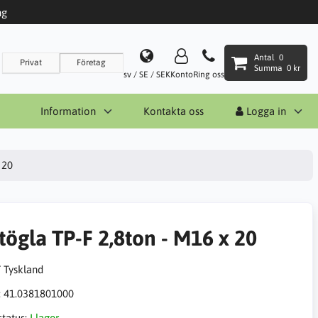
ng
Antal
0
Privat
Företag
Summa
0 kr
sv / SE / SEK
Konto
Ring oss
Information
Kontakta oss
Logga in
 20
tögla TP-F 2,8ton - M16 x 20
:
41.0381801000
status:
I lager