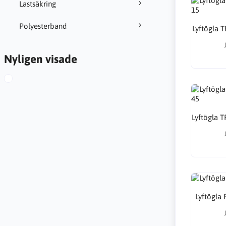
Lastsäkring
Polyesterband
Lyftögla T
Nyligen visade
Lyftögla T
Lyftögla 