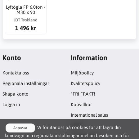
Lyftögla FP 6,0ton -
M30 x 90
JDT Tyskland
1 496 kr
Konto
Information
Kontakta oss
Miljöpolicy
Regionala inställningar
Kvalitetspolicy
Skapa konto
*FRI FRAKT!
Logga in
Köpvillkor
International sales
GDPR
Vi förlitar oss på cookies för att lagra din
Anpassa
kundvagn och regionala inställningar mellan besöken och för
Cookie-policy