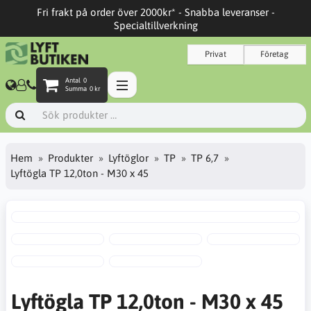
Fri frakt på order över 2000kr* - Snabba leveranser -
Specialtillverkning
Privat
Företag
Antal
0
Summa
0 kr
Hem
Produkter
Lyftöglor
TP
TP 6,7
Lyftögla TP 12,0ton - M30 x 45
Lyftögla TP 12,0ton - M30 x 45