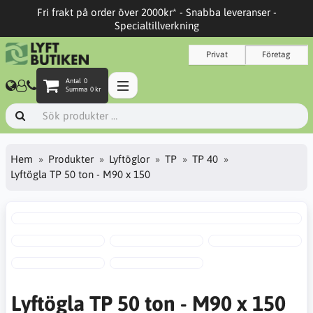
Fri frakt på order över 2000kr* - Snabba leveranser -
Specialtillverkning
Privat
Företag
Antal
0
Summa
0 kr
Hem
Produkter
Lyftöglor
TP
TP 40
Lyftögla TP 50 ton - M90 x 150
Lyftögla TP 50 ton - M90 x 150