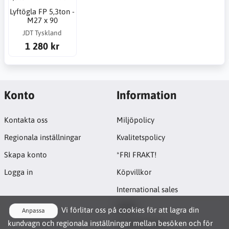
Lyftögla FP 5,3ton -
M27 x 90
JDT Tyskland
1 280 kr
Konto
Information
Kontakta oss
Miljöpolicy
Regionala inställningar
Kvalitetspolicy
Skapa konto
*FRI FRAKT!
Logga in
Köpvillkor
International sales
GDPR
Vi förlitar oss på cookies för att lagra din
Anpassa
kundvagn och regionala inställningar mellan besöken och för
Cookie-policy