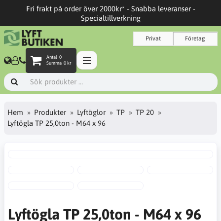
Fri frakt på order över 2000kr* - Snabba leveranser -
Specialtillverkning
Privat
Företag
Antal
0
Summa
0 kr
Hem
Produkter
Lyftöglor
TP
TP 20
Lyftögla TP 25,0ton - M64 x 96
Lyftögla TP 25,0ton - M64 x 96