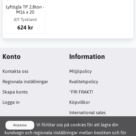
Lyftögla TP 2,8ton -
M16 x 20
JDT Tyskland
624 kr
Konto
Information
Kontakta oss
Miljöpolicy
Regionala inställningar
Kvalitetspolicy
Skapa konto
*FRI FRAKT!
Logga in
Köpvillkor
International sales
GDPR
Vi förlitar oss på cookies för att lagra din
Anpassa
kundvagn och regionala inställningar mellan besöken och för
Cookie-policy