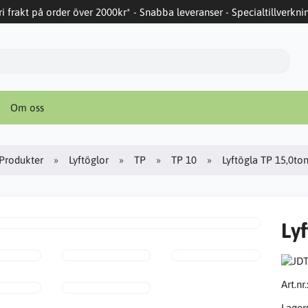
ri frakt på order över 2000kr* - Snabba leveranser - Specialtillverkni
Om oss
Produkter
Lyftöglor
TP
TP 10
Lyftögla TP 15,0to
Ly
Art.nr.
Lager