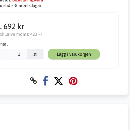
anstid 5-8 arbetsdagar
1 692 kr
xklusive moms:
423 kr
ntal
st
Lägg i varukorgen