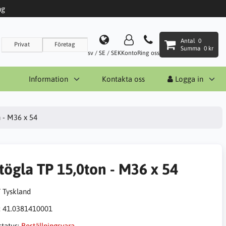
ng
Antal
0
Privat
Företag
Summa
0 kr
sv / SE / SEK
Konto
Ring oss
Information
Kontakta oss
Logga in
n - M36 x 54
ftögla TP 15,0ton - M36 x 54
:
41.0381410001
status:
Beställningsvara