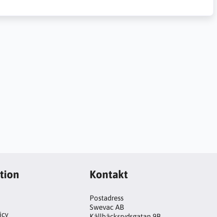
tion
Kontakt
Postadress
Swevac AB
icy
Källbäcksrydsgatan 9B