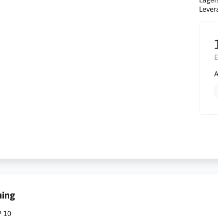
Lever
E
A
ning
P 10