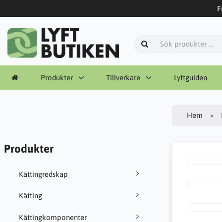
F
Produkter
Tillverkare
Lyftguiden
Hem
Produkter
Kättingredskap
Kätting
Kättingkomponenter