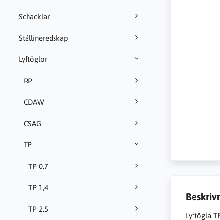
Schacklar
Stållineredskap
Lyftöglor
RP
CDAW
CSAG
TP
TP 0,7
TP 1,4
Beskriv
TP 2,5
Lyftögla T