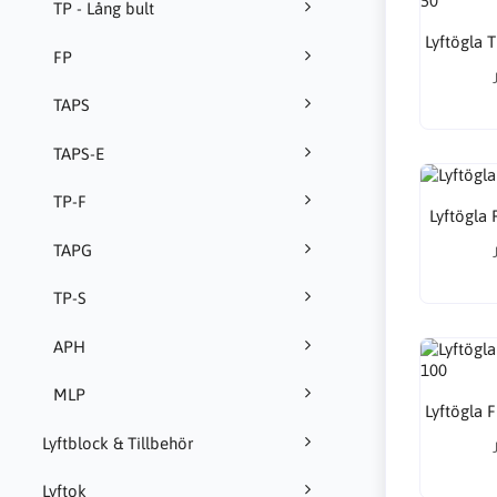
TP - Lång bult
Lyftögla 
FP
TAPS
TAPS-E
TP-F
Lyftögla 
TAPG
TP-S
APH
MLP
Lyftögla 
Lyftblock & Tillbehör
Lyftok