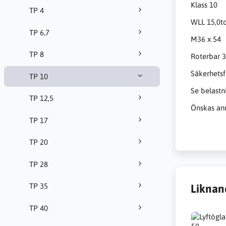
Klass 10
TP 4
WLL 15,0t
TP 6,7
M36 x 54
TP 8
Roterbar 3
Säkerhetsf
TP 10
Se belastn
TP 12,5
Önskas ann
TP 17
TP 20
TP 28
TP 35
Liknan
TP 40