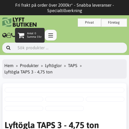
Fri frakt på order över 2000kr* - Snabba leveranser -
Specialtillverkning
Privat
Företag
Antal
0
Summa
0 kr
Hem
Produkter
Lyftöglor
TAPS
Lyftögla TAPS 3 - 4,75 ton
Lyftögla TAPS 3 - 4,75 ton