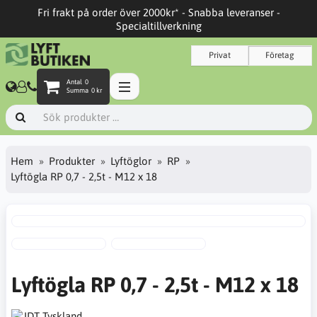
Fri frakt på order över 2000kr* - Snabba leveranser -
Specialtillverkning
Privat
Företag
Antal
0
Summa
0 kr
Hem
Produkter
Lyftöglor
RP
Lyftögla RP 0,7 - 2,5t - M12 x 18
Lyftögla RP 0,7 - 2,5t - M12 x 18