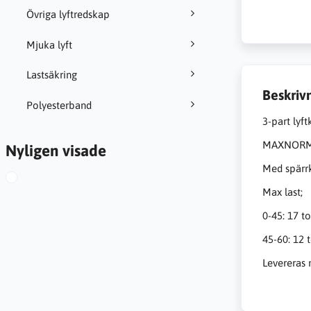
Övriga lyftredskap
Mjuka lyft
Lastsäkring
Beskriv
Polyesterband
3-part lyft
MAXNORM 
Nyligen visade
Med spärr
Max last;
0-45: 17 t
45-60: 12 
Levereras