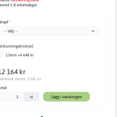
anstid 5-8 arbetsdagar
ängd
örkortningskrok(ar)
13mm +4 648 kr
12 164 kr
xklusive moms:
3 041 kr
ntal
st
Lägg i varukorgen