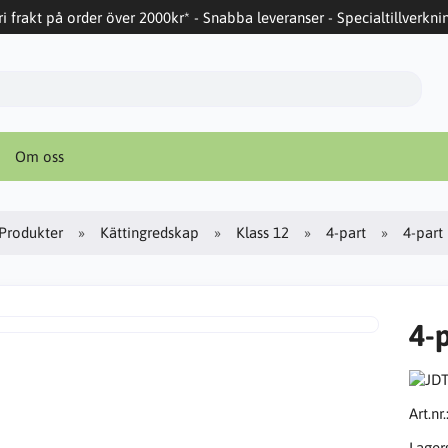
ri frakt på order över 2000kr* - Snabba leveranser - Specialtillverkni
Om oss
Produkter
Kättingredskap
Klass 12
4-part
4-part
4-
Art.nr.
Lager