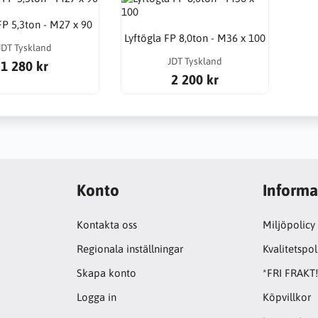
FP 5,3ton - M27 x 90
Lyftögla FP 8,0ton - M36 x 100
JDT Tyskland
JDT Tyskland
1 280 kr
2 200 kr
Konto
Informa
Kontakta oss
Miljöpolicy
Regionala inställningar
Kvalitetspol
Skapa konto
*FRI FRAKT
Logga in
Köpvillkor