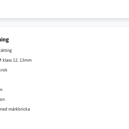
ning
kätting
klass 12, 13mm
krok
on
ton
 med märkbricka