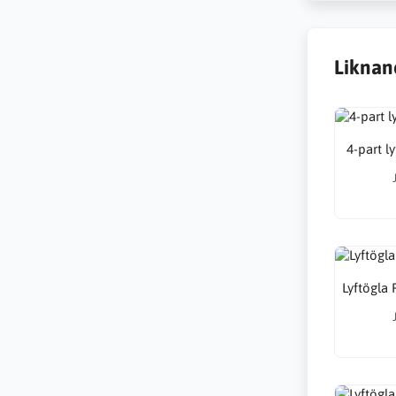
Liknan
4-part l
Lyftögla 