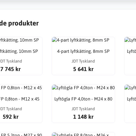
de produkter
yftkätting, 10mm SP
4-part lyftkätting, 8mm SP
Lyft
JDT Tyskland
JDT Tyskland
7 745 kr
5 641 kr
FP 0,8ton - M12 x 45
Lyftögla FP 4,0ton - M24 x 80
Lyft
JDT Tyskland
JDT Tyskland
592 kr
1 148 kr