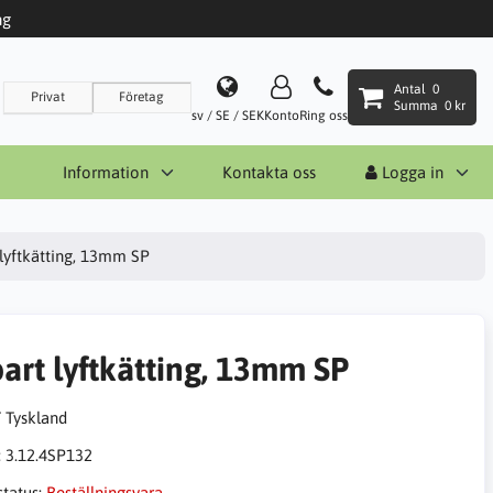
ng
Antal
0
Privat
Företag
Summa
0 kr
sv / SE / SEK
Konto
Ring oss
Information
Kontakta oss
Logga in
 lyftkätting, 13mm SP
part lyftkätting, 13mm SP
:
3.12.4SP132
status:
Beställningsvara