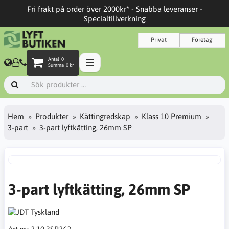
Fri frakt på order över 2000kr* - Snabba leveranser -
Specialtillverkning
Privat
Företag
Antal
0
Summa
0 kr
Hem
Produkter
Kättingredskap
Klass 10 Premium
3-part
3-part lyftkätting, 26mm SP
3-part lyftkätting, 26mm SP