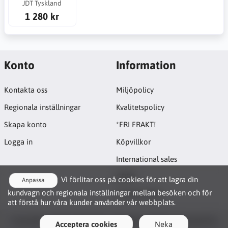
JDT Tyskland
1 280 kr
Konto
Information
Kontakta oss
Miljöpolicy
Regionala inställningar
Kvalitetspolicy
Skapa konto
*FRI FRAKT!
Logga in
Köpvillkor
International sales
GDPR
Vi förlitar oss på cookies för att lagra din
Anpassa
kundvagn och regionala inställningar mellan besöken och för
Cookie-policy
att förstå hur våra kunder använder vår webbplats.
Funktionscookies
Copyright © 2026 Lyftbutiken. All rights reserved · Powered by
Acceptera cookies
Neka