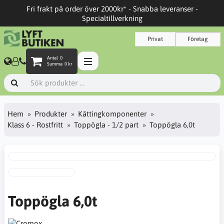
Fri frakt på order över 2000kr* - Snabba leveranser -
Specialtillverkning
Privat
Företag
Antal
0
Summa
0 kr
Hem
Produkter
Kättingkomponenter
Klass 6 - Rostfritt
Toppögla - 1/2 part
Toppögla 6,0t
Toppögla 6,0t