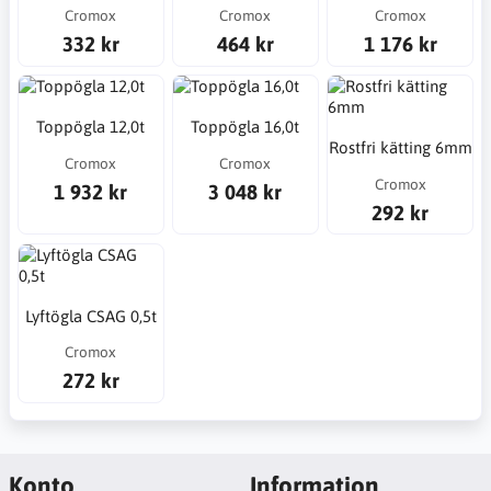
Cromox
Cromox
Cromox
332 kr
464 kr
1 176 kr
Toppögla 12,0t
Toppögla 16,0t
Rostfri kätting 6mm
Cromox
Cromox
Cromox
1 932 kr
3 048 kr
292 kr
Lyftögla CSAG 0,5t
Cromox
272 kr
Konto
Information