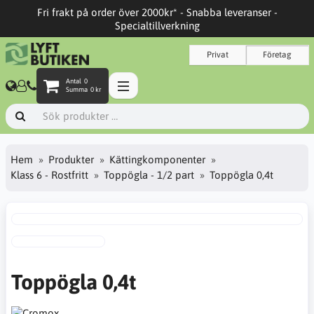
Fri frakt på order över 2000kr* - Snabba leveranser -
Specialtillverkning
Privat
Företag
Antal
0
Summa
0 kr
Hem
Produkter
Kättingkomponenter
Klass 6 - Rostfritt
Toppögla - 1/2 part
Toppögla 0,4t
Toppögla 0,4t