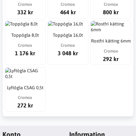
Cromox
Cromox
Cromox
332 kr
464 kr
800 kr
Toppögla 8,0t
Toppögla 16,0t
Rostfri kätting 6mm
Cromox
Cromox
Cromox
1 176 kr
3 048 kr
292 kr
Lyftögla CSAG 0,5t
Cromox
272 kr
Konto
Information