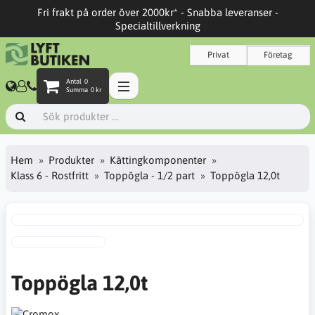
Fri frakt på order över 2000kr* - Snabba leveranser -
Specialtillverkning
Privat
Företag
Antal
0
Summa
0 kr
Hem
Produkter
Kättingkomponenter
Klass 6 - Rostfritt
Toppögla - 1/2 part
Toppögla 12,0t
Toppögla 12,0t