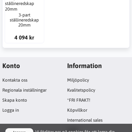
3-part
stållineredskap
20mm
4 094 kr
Konto
Information
Kontakta oss
Miljöpolicy
Regionala inställningar
Kvalitetspolicy
Skapa konto
*FRI FRAKT!
Logga in
Köpvillkor
International sales
GDPR
Vi förlitar oss på cookies för att lagra din