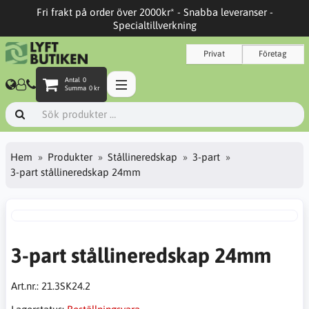
Fri frakt på order över 2000kr* - Snabba leveranser -
Specialtillverkning
Privat
Företag
Antal
0
Summa
0 kr
Hem
Produkter
Stållineredskap
3-part
3-part stållineredskap 24mm
3-part stållineredskap 24mm
Art.nr.:
21.3SK24.2