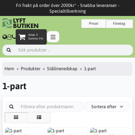
Fri frakt på order över 2000kr* - Snabba leveranser -
Specialtillverkning
Privat
Företag
Antal
0
Summa
0 kr
Hem
Produkter
Stållineredskap
1-part
1-part
Sortera efter