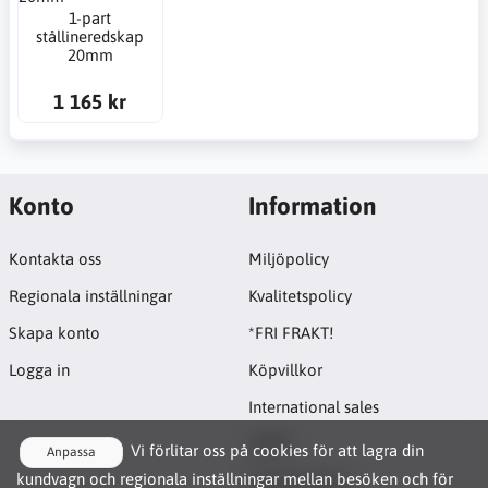
1-part
stållineredskap
20mm
1 165 kr
Konto
Information
Kontakta oss
Miljöpolicy
Regionala inställningar
Kvalitetspolicy
Skapa konto
*FRI FRAKT!
Logga in
Köpvillkor
International sales
GDPR
Vi förlitar oss på cookies för att lagra din
Anpassa
kundvagn och regionala inställningar mellan besöken och för
Cookie-policy