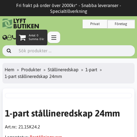
Fri frakt på order över 2000kr* - Snabba leveranser -
Specialtillverkning
Privat
Företag
Antal
0
Summa
0 kr
Hem
Produkter
Stållineredskap
1-part
1-part stållineredskap 24mm
1-part stållineredskap 24mm
Art.nr.:
21.1SK24.2