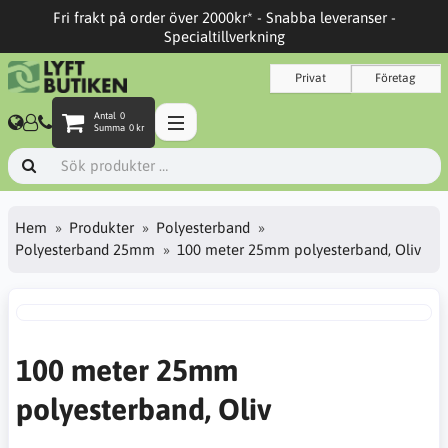
Fri frakt på order över 2000kr* - Snabba leveranser -
Specialtillverkning
Privat
Företag
Antal
0
Summa
0 kr
Hem
Produkter
Polyesterband
Polyesterband 25mm
100 meter 25mm polyesterband, Oliv
100 meter 25mm
polyesterband, Oliv