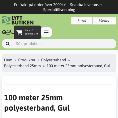
Fri frakt på order över 2000kr* - Snabba leveranser -
Specialtillverkning
Privat
Företag
Antal
0
Summa
0 kr
Hem
Produkter
Polyesterband
Polyesterband 25mm
100 meter 25mm polyesterband, Gul
100 meter 25mm
polyesterband, Gul