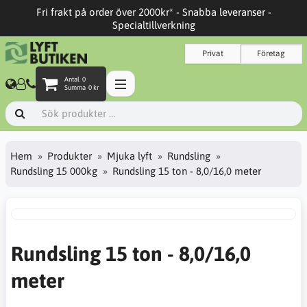
Fri frakt på order över 2000kr* - Snabba leveranser -
Specialtillverkning
Privat
Företag
Antal
0
Summa
0 kr
Hem
Produkter
Mjuka lyft
Rundsling
Rundsling 15 000kg
Rundsling 15 ton - 8,0/16,0 meter
Rundsling 15 ton - 8,0/16,0
meter