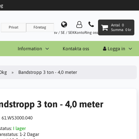
ng
Antal
0
Privat
Företag
Summa
0 kr
sv / SE / SEK
Konto
Ring oss
Information
Kontakta oss
Logga in
0kg
Bandstropp 3 ton - 4,0 meter
ndstropp 3 ton - 4,0 meter
:
61.WS3000.040
status:
I lager
ansstatus:
1-2 Dagar