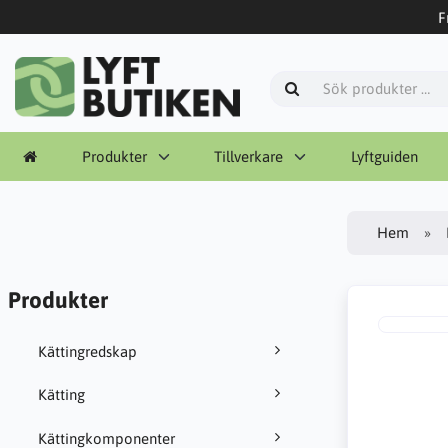
F
Produkter
Tillverkare
Lyftguiden
Hem
Produkter
Kättingredskap
Kätting
Kättingkomponenter