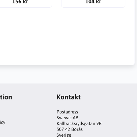
156 kr
104 kr
tion
Kontakt
Postadress
Swevac AB
icy
Källbäcksrydsgatan 9B
507 42 Borås
!
Sverige