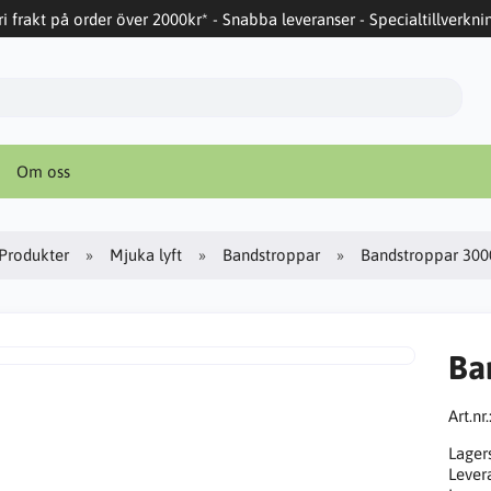
ri frakt på order över 2000kr* - Snabba leveranser - Specialtillverkni
Om oss
Produkter
Mjuka lyft
Bandstroppar
Bandstroppar 300
Ba
Art.nr.
Lager
Lever