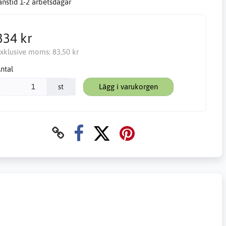
anstid 1-2 arbetsdagar
334 kr
xklusive moms:
83,50 kr
ntal
st
Lägg i varukorgen