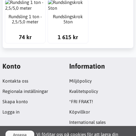
Rundsling 1 ton -
Rundslingskrok
2,5/5,0 meter
5ton
74 kr
1 615 kr
Konto
Information
Kontakta oss
Miljöpolicy
Regionala inställningar
Kvalitetspolicy
Skapa konto
*FRI FRAKT!
Logga in
Köpvillkor
International sales
GDPR
Vi förlitar oss på cookies för att lagra din
Anpassa