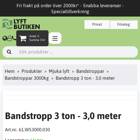
Fri frakt på order över 2000kr* - Snabba leveranser -
Specialtillverkning
Privat
Företag
Antal
0
Summa
0 kr
Hem
Produkter
Mjuka lyft
Bandstroppar
Bandstroppar 3000kg
Bandstropp 3 ton - 3,0 meter
Bandstropp 3 ton - 3,0 meter
Art.nr.:
61.WS3000.030