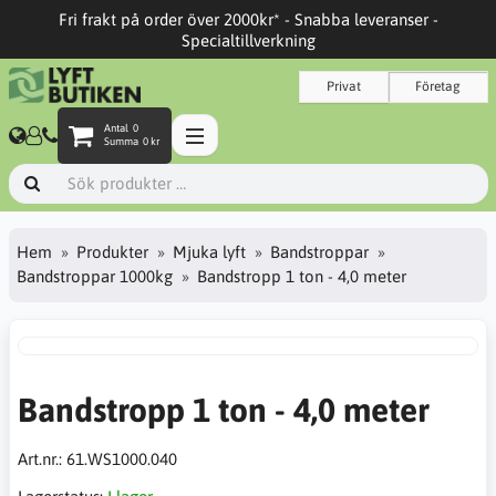
Fri frakt på order över 2000kr* - Snabba leveranser -
Specialtillverkning
Privat
Företag
Antal
0
Summa
0 kr
Hem
Produkter
Mjuka lyft
Bandstroppar
Bandstroppar 1000kg
Bandstropp 1 ton - 4,0 meter
Bandstropp 1 ton - 4,0 meter
Art.nr.:
61.WS1000.040