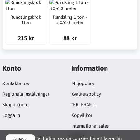
Rundslingskrok
Rundsling 1 ton -
1ton
3,0/6,0 meter
215 kr
88 kr
Konto
Information
Kontakta oss
Miljöpolicy
Regionala inställningar
Kvalitetspolicy
Skapa konto
*FRI FRAKT!
Logga in
Köpvillkor
International sales
GDPR
Vi förlitar oss på cookies för att lagra din
Anpassa