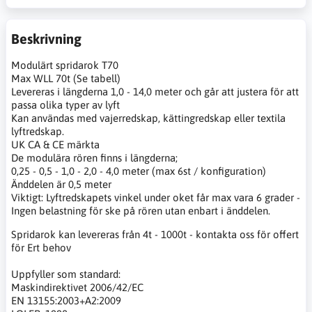
Beskrivning
Modulärt spridarok T70
Max WLL 70t (Se tabell)
Levereras i längderna 1,0 - 14,0 meter och går att justera för att
passa olika typer av lyft
Kan användas med vajerredskap, kättingredskap eller textila
lyftredskap.
UK CA & CE märkta
De modulära rören finns i längderna;
0,25 - 0,5 - 1,0 - 2,0 - 4,0 meter (max 6st / konfiguration)
Änddelen är 0,5 meter
Viktigt: Lyftredskapets vinkel under oket får max vara 6 grader -
Ingen belastning för ske på rören utan enbart i änddelen.
Spridarok kan levereras från 4t - 1000t - kontakta oss för offert
för Ert behov
Uppfyller som standard:
Maskindirektivet 2006/42/EC
EN 13155:2003+A2:2009