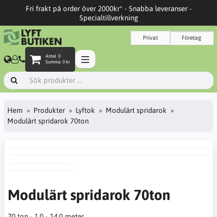
Fri frakt på order över 2000kr* - Snabba leveranser -
Specialtillverkning
Privat
Företag
Antal
0
Summa
0 kr
Hem
Produkter
Lyftok
Modulärt spridarok
Modulärt spridarok 70ton
Modulärt spridarok 70ton
70 ton - 1,0 - 14,0 meter