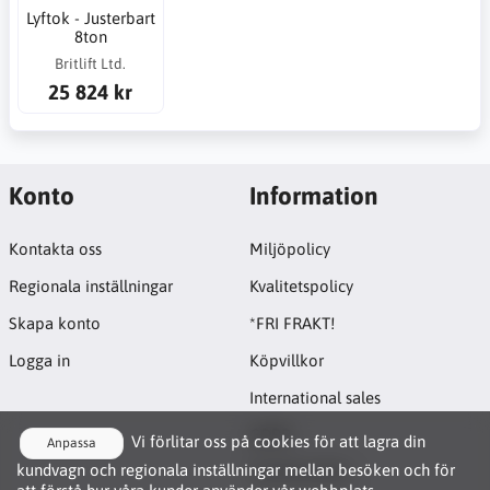
Lyftok - Justerbart
8ton
Britlift Ltd.
25 824 kr
Konto
Information
Kontakta oss
Miljöpolicy
Regionala inställningar
Kvalitetspolicy
Skapa konto
*FRI FRAKT!
Logga in
Köpvillkor
International sales
GDPR
Vi förlitar oss på cookies för att lagra din
Anpassa
kundvagn och regionala inställningar mellan besöken och för
Cookie-policy