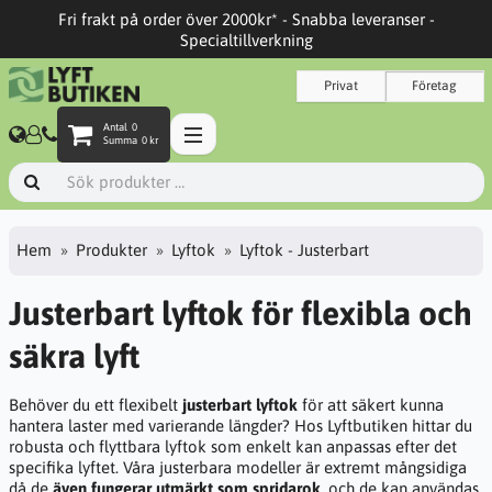
Fri frakt på order över 2000kr* - Snabba leveranser -
Specialtillverkning
Privat
Företag
Antal
0
Summa
0 kr
Hem
Produkter
Lyftok
Lyftok - Justerbart
Justerbart lyftok för flexibla och
säkra lyft
Behöver du ett flexibelt
justerbart lyftok
för att säkert kunna
hantera laster med varierande längder? Hos Lyftbutiken hittar du
robusta och flyttbara lyftok som enkelt kan anpassas efter det
specifika lyftet. Våra justerbara modeller är extremt mångsidiga
då de
även fungerar utmärkt som spridarok
, och de kan användas