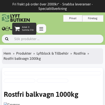
Fri frakt på order över 2000kr* - Snabba leveranser -
Specialtillverkning
Privat
Företag
Antal
0
Summa
0 kr
Hem
Produkter
Lyftblock & Tillbehör
Rostfria
Rostfri balkvagn 1000kg
Rostfri balkvagn 1000kg