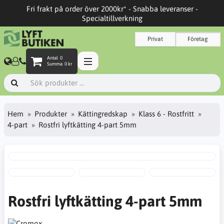
Fri frakt på order över 2000kr* - Snabba leveranser -
Specialtillverkning
Privat
Företag
Antal
0
Summa
0 kr
Hem
Produkter
Kättingredskap
Klass 6 - Rostfritt
4-part
Rostfri lyftkätting 4-part 5mm
Rostfri lyftkätting 4-part 5mm